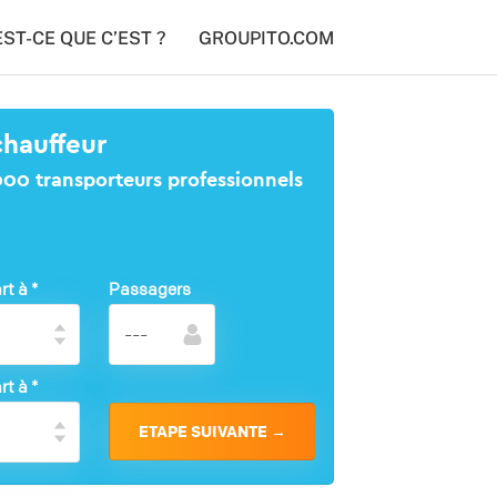
EST-CE QUE C’EST ?
GROUPITO.COM
chauffeur
1000 transporteurs professionnels
rt à
*
Passagers
rt à
*