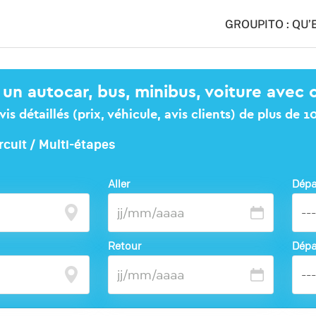
GROUPITO : QU’
 un autocar, bus, minibus, voiture avec 
s détaillés (prix, véhicule, avis clients) de plus de 
rcuit / Multi-étapes
Aller
Dépa
Retour
Dépa