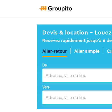
Devis & location – Louez
Recevez rapidement jusqu’à 6 devi
Aller-retour
Aller simple
Ci
De
Vers