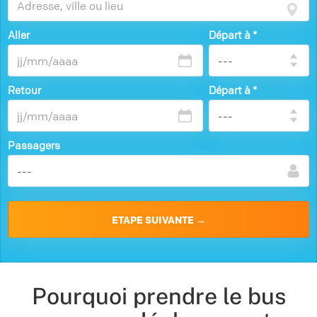
Aller
Départ à
*
Retour
Départ à
*
Passagers
Pourquoi prendre le bus