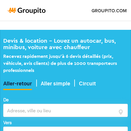
GROUPITO.COM
Devis & location – Louez un autocar, bus,
minibus, voiture avec chauffeur
Recevez rapidement jusqu’à 6 devis détaillés (prix,
véhicule, avis clients) de plus de 1000 transporteurs
professionnels
Aller-retour
Aller simple
Circuit
De
Vers