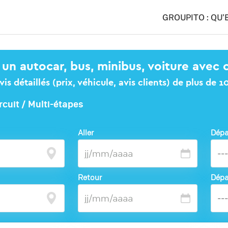
GROUPITO : QU’
 un autocar, bus, minibus, voiture avec 
s détaillés (prix, véhicule, avis clients) de plus de 
rcuit / Multi-étapes
Aller
Dépa
Retour
Dépa