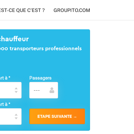
EST-CE QUE C’EST ?
GROUPITO.COM
chauffeur
1000 transporteurs professionnels
rt à
*
Passagers
rt à
*