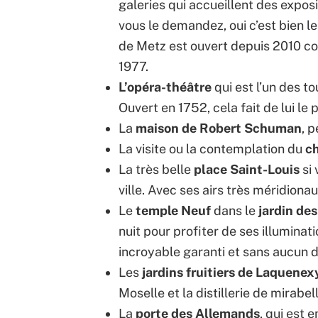
galeries qui accueillent des expos
vous le demandez, oui c’est bien le
de Metz est ouvert depuis 2010 con
1977.
L’opéra-théâtre
qui est l’un des t
Ouvert en 1752, cela fait de lui le
La
maison de Robert Schuman
, 
La visite ou la contemplation du
c
La très belle
place Saint-Louis
si 
ville. Avec ses airs très méridionau
Le
temple Neuf
dans le
jardin de
nuit pour profiter de ses illuminat
incroyable garanti et sans aucun do
Les
jardins fruitiers de Laquenex
Moselle et la distillerie de mirabel
La
porte des Allemands
, qui est 