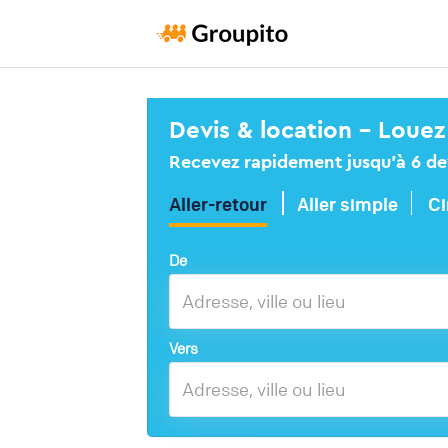
Devis & location – Louez
Recevez rapidement jusqu’à 6 devi
Aller-retour
Aller simple
Ci
De
Vers