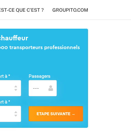
EST-CE QUE C’EST ?
GROUPITO.COM
chauffeur
1000 transporteurs professionnels
rt à
*
Passagers
rt à
*