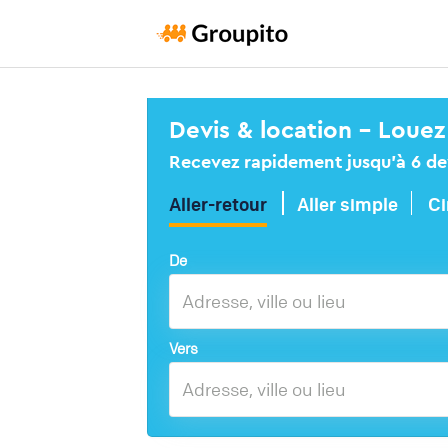
Devis & location – Louez
Recevez rapidement jusqu’à 6 devi
Aller-retour
Aller simple
Ci
De
Vers