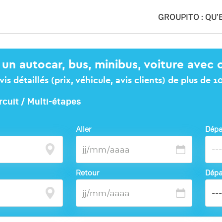
GROUPITO : QU’
 un autocar, bus, minibus, voiture avec 
s détaillés (prix, véhicule, avis clients) de plus de 
rcuit / Multi-étapes
Aller
Dépa
Retour
Dépa