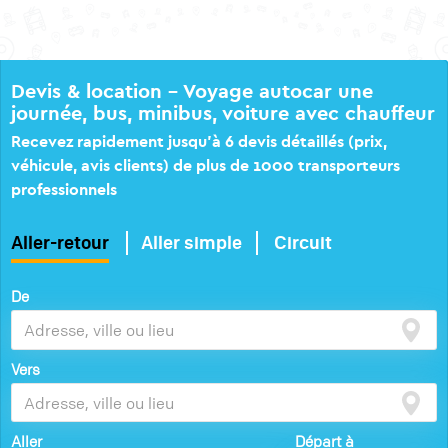
Devis & location – Voyage autocar une
journée, bus, minibus, voiture avec chauffeur
Recevez rapidement jusqu’à 6 devis détaillés (prix,
véhicule, avis clients) de plus de 1000 transporteurs
professionnels
Aller-retour
Aller simple
Circuit
De
Vers
Aller
Départ à