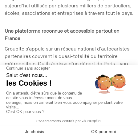
aujourd’hui utilisée par plusieurs milliers de particuliers,
écoles, associations et entreprises à travers tout le pays.
Une plateforme reconnue et accessible partout en
France
Groupito s’appuie sur un réseau national d’autocaristes
partenaires couvrant la quasi-totalité du territoire
métropolitain. Qu’il s’agisse d’un départ de Paris, Lyon,
Marseille, Lille ou d’une ville moyenne, la plateforme
identifie en quelques minutes les transporteurs
disponibles à proximité.
Chaque autocariste inscrit est vérifié et référencé selon
des critères stricts : licences de transport à jour,
assurance professionnelle, conformité des véhicules et
retours d’expérience des clients. Cette sélection
?
rigoureuse garantit aux voyageurs sécurité, fiabilité et
professionnalisme.