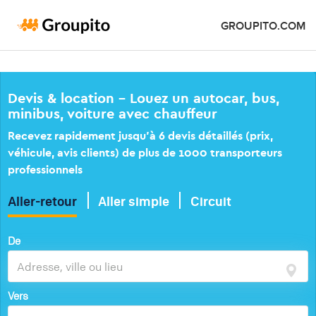
GROUPITO.COM
Devis & location – Louez un autocar, bus,
minibus, voiture avec chauffeur
Recevez rapidement jusqu’à 6 devis détaillés (prix,
véhicule, avis clients) de plus de 1000 transporteurs
professionnels
Aller-retour
Aller simple
Circuit
De
Vers