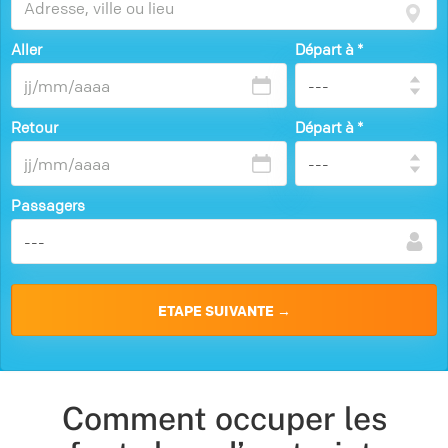
Aller
Départ à
*
Retour
Départ à
*
Passagers
Comment occuper les