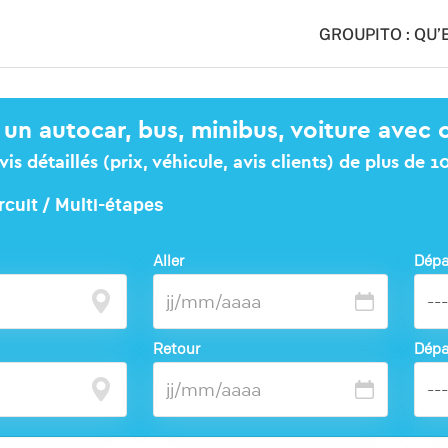
GROUPITO : QU’
 un autocar, bus, minibus, voiture avec 
s détaillés (prix, véhicule, avis clients) de plus de 
rcuit / Multi-étapes
Aller
Dépa
Retour
Dépa