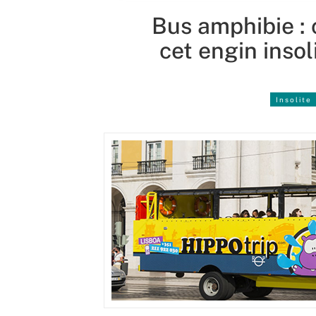
Bus amphibie : c
cet engin insol
Insolite