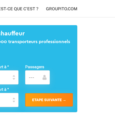
EST-CE QUE C’EST ?
GROUPITO.COM
chauffeur
1000 transporteurs professionnels
rt à
*
Passagers
rt à
*