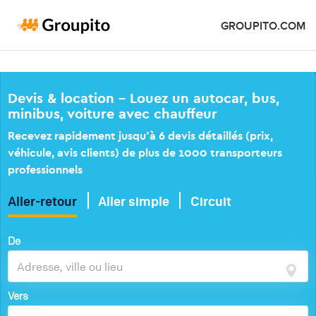
GROUPITO.COM
Devis & location – Louez un autocar, bus,
minibus, voiture avec chauffeur
Recevez rapidement jusqu’à 6 devis détaillés (prix,
véhicule, avis clients) de plus de 1000 transporteurs
professionnels
Aller-retour
Aller simple
Circuit
De
Vers