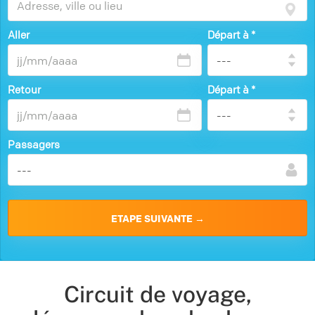
Aller
Départ à
*
Retour
Départ à
*
Passagers
Circuit de voyage,