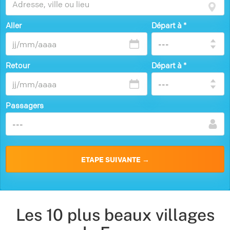
Aller
Départ à
*
Retour
Départ à
*
Passagers
Les 10 plus beaux villages