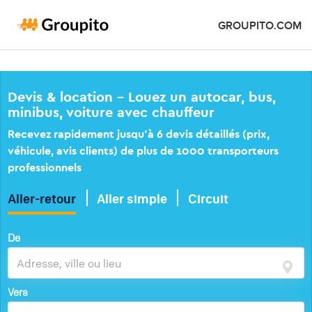
GROUPITO.COM
Devis & location – Louez un autocar, bus,
minibus, voiture avec chauffeur
Recevez rapidement jusqu’à 6 devis détaillés (prix,
véhicule, avis clients) de plus de 1000 transporteurs
professionnels
Aller-retour
Aller simple
Circuit
De
Vers