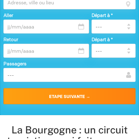
Aller
Départ à
*
Retour
Départ à
*
Passagers
La Bourgogne : un circuit