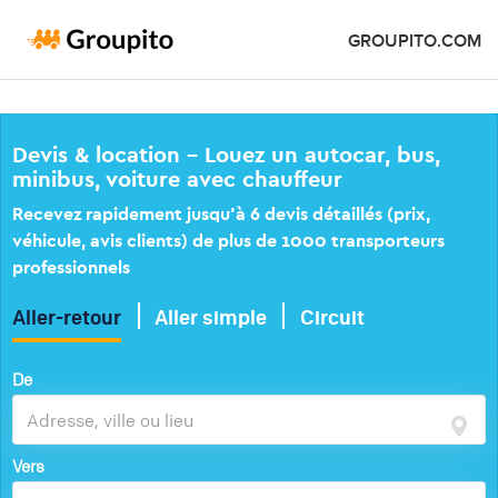
GROUPITO.COM
Devis & location – Louez un autocar, bus,
minibus, voiture avec chauffeur
Recevez rapidement jusqu’à 6 devis détaillés (prix,
véhicule, avis clients) de plus de 1000 transporteurs
professionnels
Aller-retour
Aller simple
Circuit
De
Vers