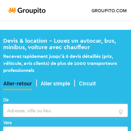
GROUPITO.COM
Devis & location – Louez un autocar, bus,
minibus, voiture avec chauffeur
Recevez rapidement jusqu’à 6 devis détaillés (prix,
véhicule, avis clients) de plus de 1000 transporteurs
professionnels
Aller-retour
Aller simple
Circuit
De
Vers