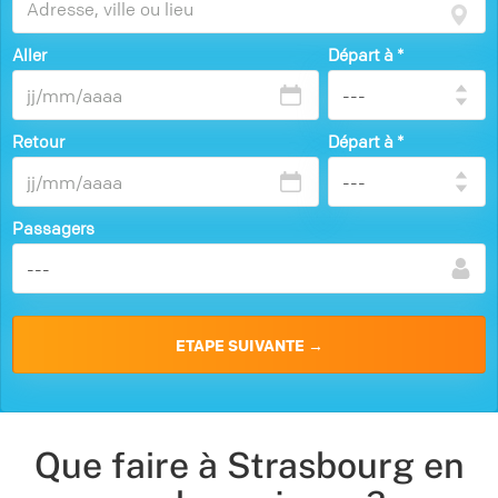
Aller
Départ à
*
Retour
Départ à
*
Passagers
Que faire à Strasbourg en