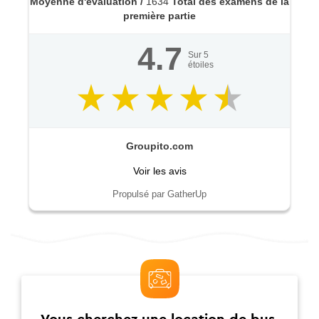
Moyenne d'évaluation /
1634
Total des examens de la
première partie
4.7
Sur
5
étoiles
Groupito.com
Voir les avis
Propulsé par GatherUp
Vous cherchez une location de bus,