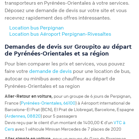
transporteurs en Pyrénées-Orientales à votre services.
Déposez une demande de devis sur votre site et vous
recevrez rapidement des offres intéressantes.
Location bus Perpignan
Location bus Aéroport Perpignan-Rivesaltes
Demandes de devis sur Groupito au départ
de Pyrénées-Orientales et sa région
Pour bien comparer les prix et services, vous pouvez
faire votre
demande de devis
pour une location de bus,
autocar ou minibus avec chauffeur au départ de
Pyrénées-Orientales et sa region
pour un
groupe
de 6 jours de Perpignan,
Aller-Retour
en voiture,
France (
Pyrénées-Orientales, 66100
) à Aéroport international de
Barcelone-El Prat (BCN), El Prat de Llobregat, Barcelone, Espagne
(
Ardennes, 08820
) pour 5 passagers
Devis reçu par le client d’un montant de 1400,00 € d’un
VTC à
Cers
avec 1 véhicule Minivan Mercedes de 7 places de 2020
pour un
groupe
de Gare de Perpignan,
Aller simple
en voiture,