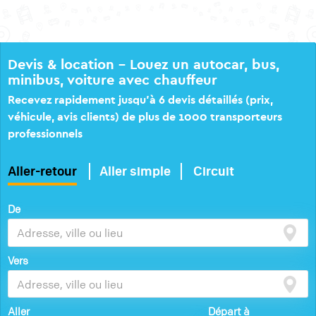
Devis & location – Louez un autocar, bus,
minibus, voiture avec chauffeur
Recevez rapidement jusqu’à 6 devis détaillés (prix,
véhicule, avis clients) de plus de 1000 transporteurs
professionnels
Aller-retour
Aller simple
Circuit
De
Vers
Aller
Départ à