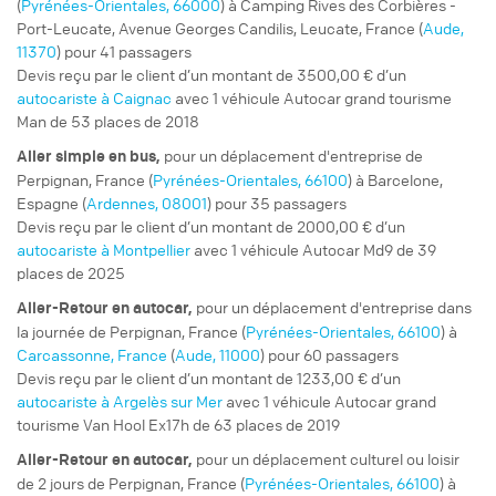
(
Pyrénées-Orientales, 66000
) à Camping Rives des Corbières -
Port-Leucate, Avenue Georges Candilis, Leucate, France (
Aude,
11370
) pour 41 passagers
Devis reçu par le client d’un montant de 3500,00 € d’un
autocariste à Caignac
avec 1 véhicule Autocar grand tourisme
Man de 53 places de 2018
pour un
déplacement d'entreprise
de
Aller simple
en bus,
Perpignan, France (
Pyrénées-Orientales, 66100
) à Barcelone,
Espagne (
Ardennes, 08001
) pour 35 passagers
Devis reçu par le client d’un montant de 2000,00 € d’un
autocariste à Montpellier
avec 1 véhicule Autocar Md9 de 39
places de 2025
pour un
déplacement d'entreprise
dans
Aller-Retour
en autocar,
la journée de Perpignan, France (
Pyrénées-Orientales, 66100
) à
Carcassonne, France
(
Aude, 11000
) pour 60 passagers
Devis reçu par le client d’un montant de 1233,00 € d’un
autocariste à Argelès sur Mer
avec 1 véhicule Autocar grand
tourisme Van Hool Ex17h de 63 places de 2019
pour un
déplacement culturel ou loisir
Aller-Retour
en autocar,
de 2 jours de Perpignan, France (
Pyrénées-Orientales, 66100
) à