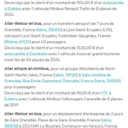
Devis reçu par le client d’un montant de 904,00 € d’un
autocariste
à Etables
avec 1 véhicule Minibus Renault Trafic de 8 places de
2024
pour un
transfert aéroport
de 7 jours de
Aller-Retour
en bus,
Grenoble, France (
Isère, 38000
) à Lyon Saint-Exupéry (LYS),
Aéroport Lyon Saint-Exupéry, Colombier-Saugnieu, France
(
Rhône, 69125
) pour 40 passagers
Devis reçu par le client d’un montant de 1520,00 € d’un
autocariste à Domessin
avec 1 véhicule Autocar grand tourisme
Irizar I6s de 50 places de 2024
pour un
groupe d’étudiants
de Mont-
Aller simple
en minibus,
Saint-Martin, Isère, France (
Isère, 38120
) à
Gare routière de
Grenoble, Rue Emile Gueymard, Grenoble, France
(
Isère, 38000
)
pour 6 passagers
Devis reçu par le client d’un montant de 90,00 € d’un
VTC à
Eybens
avec 1 véhicule Minibus Volkswagen Caravelle de 8 places
de 2019
pour un
déplacement d'entreprise
de 2 jours
Aller-Retour
en bus,
de Gare Grenoble, Place de la Gare, Grenoble, France (
Isère,
38000
) à ZECAMP, Le Bruchet, Corrençon-en-Vercors, France