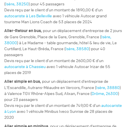
(
Isère, 38250
) pour 45 passagers
Devis reçu par le client d’un montant de 1890,00 € d’un
autocariste à Les Belleville
avec 1 véhicule Autocar grand
tourisme Man Lions Coach de 53 places de 2024
pour un
déplacement d'entreprise
de 2 jours
Aller-Retour
en bus,
de Gare Grenoble, Place de la Gare, Grenoble, France (
Isère,
38000
) à Le Madame - table gourmande, hôtel & lieu de vie, Le
Curtillard, Le Haut-Bréda, France (
Isère, 38580
) pour 40
passagers
Devis reçu par le client d’un montant de 2600,00 € d’un
autocariste à Chassieu
avec 1 véhicule Autocar Irizar de 55
places de 2019
pour un
déplacement d'entreprise
de
Aller simple
en bus,
L'Escandille, Autrans-Méaudre en Vercors, France (
Isère, 38880
)
à Valence TGV Rhône-Alpes Sud, Alixan, France (
Drôme, 26300
)
pour 23 passagers
Devis reçu par le client d’un montant de 749,00 € d’un
autocariste
à Lyon
avec 1 véhicule Minibus Iveco Sunrise de 28 places de
2020
pour un
déplacement d'entreprise
de
Aller simple
en minibus,