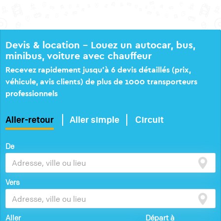
Devis & location – Louez un autocar, bus,
minibus, voiture avec chauffeur
Recevez rapidement jusqu’à 6 devis détaillés (prix,
véhicule, avis clients) de plus de 1000 transporteurs
professionnels
Aller-retour
Aller simple
Circuit
De
Vers
Aller
Départ à