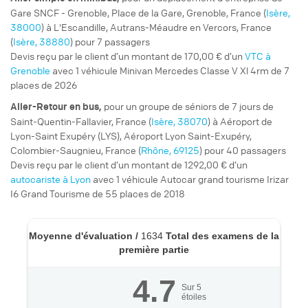
Gare SNCF - Grenoble, Place de la Gare, Grenoble, France (
Isère,
38000
) à L'Escandille, Autrans-Méaudre en Vercors, France
(
Isère, 38880
) pour 7 passagers
Devis reçu par le client d’un montant de 170,00 € d’un
VTC à
Grenoble
avec 1 véhicule Minivan Mercedes Classe V Xl 4rm de 7
places de 2026
pour un
groupe de séniors
de 7 jours de
Aller-Retour
en bus,
Saint-Quentin-Fallavier, France (
Isère, 38070
) à Aéroport de
Lyon-Saint Exupéry (LYS), Aéroport Lyon Saint-Exupéry,
Colombier-Saugnieu, France (
Rhône, 69125
) pour 40 passagers
Devis reçu par le client d’un montant de 1292,00 € d’un
autocariste à Lyon
avec 1 véhicule Autocar grand tourisme Irizar
I6 Grand Tourisme de 55 places de 2018
Moyenne d'évaluation /
1634
Total des examens de la
première partie
4.7
Sur
5
étoiles