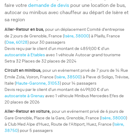
faire votre
demande de devis
pour une location de bus,
autocar ou minibus avec chauffeur au départ de Isère et
sa region
pour un
déplacement Comité d'entreprise
Aller-Retour
en bus,
de 2 jours de Grenoble, France (
Isère, 38000
) à Plailly, France
(
Oise, 60128
) pour 30 passagers
Devis reçu par le client d’un montant de 4859,00 € d’un
autocariste à Etables
avec 1 véhicule Autocar grand tourisme
Setra 32 Places de 32 places de 2024
pour un
evénement privé
de 7 jours de 14 Rue
Circuit
en minibus,
Emile Zola, Voiron, France (
Isère, 38500
) à Pieve di Soligo, Trévise,
Italie (
Haute-Garonne, 31053
) pour 14 passagers
Devis reçu par le client d’un montant de 6499,00 € d’un
autocariste à Grenay
avec 1 véhicule Minibus Mercedes Efes de
20 places de 2026
pour un
evénement privé
de 6 jours de
Aller-Retour
en voiture,
Gare Grenoble, Place de la Gare, Grenoble, France (
Isère, 38000
)
à Club Med Alpe d'Huez, Route de l'Altiport, Huez, France (
Isère,
38750
) pour 5 passagers