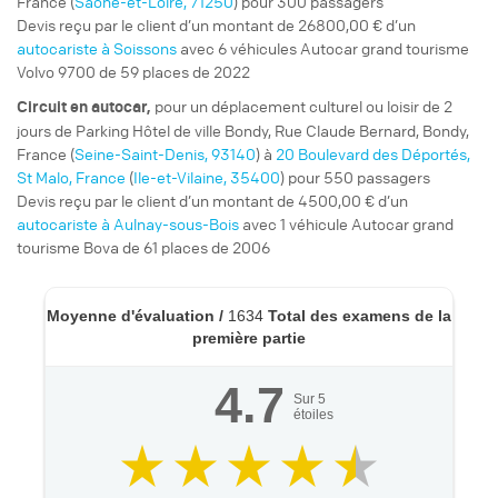
France (
Saône-et-Loire, 71250
) pour 300 passagers
Devis reçu par le client d’un montant de 26800,00 € d’un
autocariste à Soissons
avec 6 véhicules Autocar grand tourisme
Volvo 9700 de 59 places de 2022
pour un
déplacement culturel ou loisir
de 2
Circuit
en autocar,
jours de Parking Hôtel de ville Bondy, Rue Claude Bernard, Bondy,
France (
Seine-Saint-Denis, 93140
) à
20 Boulevard des Déportés,
St Malo, France
(
Ile-et-Vilaine, 35400
) pour 550 passagers
Devis reçu par le client d’un montant de 4500,00 € d’un
autocariste à Aulnay-sous-Bois
avec 1 véhicule Autocar grand
tourisme Bova de 61 places de 2006
Moyenne d'évaluation /
1634
Total des examens de la
première partie
4.7
Sur
5
étoiles