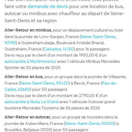
faire votre
demande de devis
pour une location de bus,
autocar ou minibus avec chauffeur au départ de Seine-
Saint-Denis et sa region
pour un
déplacement culturel ou loisir
Aller-Retour
en minibus,
dans la journée de Livry-Gargan, France (
Seine-Saint-Denis,
93190
) à Ouistreham plage, Boulevard Aristide Briand,
Ouistreham, France (
Calvados, 14150
) pour 16 passagers
Devis reçu par le client d’un montant de 1900,00 € d’un
autocariste à Montmorency
avec 1 véhicule Minibus Mercedes
Sprinter de 20 places de 2025
pour un
groupe
dans la journée de Villepinte,
Aller-Retour
en bus,
France (
Seine-Saint-Denis, 93420
) à Berck, France (
Pas-de-
Calais, 62600
) pour 50 passagers
Devis reçu par le client d’un montant de 2790,00 € d’un
autocariste à Noisy Le Grand
avec 1 véhicule Autocar grand
tourisme Mercedes Tourismo de 56 places de 2026
pour un
groupe de touristes
dans la
Aller-Retour
en autocar,
journée de Aubervilliers, France (
Seine-Saint-Denis, 93300
) à
Bruxelles, Belgique (1000) pour 55 passagers