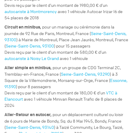
Devis reçu par le client d’un montant de 1980,00 € d’un
autocariste à Montmorency
avec 1 véhicule Autocar Irizar I6 de
54 places de 2018
pour un
mariage ou cérémonie
dans la
Circuit
en minibus,
journée de 92 Rue de Paris, Montreuil, France (
Seine-Saint-Denis,
93100
) à Mairie de Montreuil, Place Jean Jaurès, Montreuil, France
(
Seine-Saint-Denis, 93100
) pour 15 passagers
Devis reçu par le client d’un montant de 580,00 € d’un
autocariste à Noisy Le Grand
avec 1 véhicule
pour un
groupe
de CDG Terminal 2C,
Aller simple
en minibus,
Tremblay-en-France, France (
Seine-Saint-Denis, 93290
) à 3
Square de la Villemondrerie, Morsang-sur-Orge, France (
Essonne,
91390
) pour 8 passagers
Devis reçu par le client d’un montant de 180,00 € d’un
VTC à
Elancourt
avec 1 véhicule Minivan Renault Trafic de 8 places de
2024
pour un
déplacement culturel ou loisir
Aller-Retour
en autocar,
de 6 jours de Mairie de Bondy, Sq. du 8 Mai 1945, Bondy, France
(
Seine-Saint-Denis, 93140
) à Taizé Community, Le Bourg, Taizé,