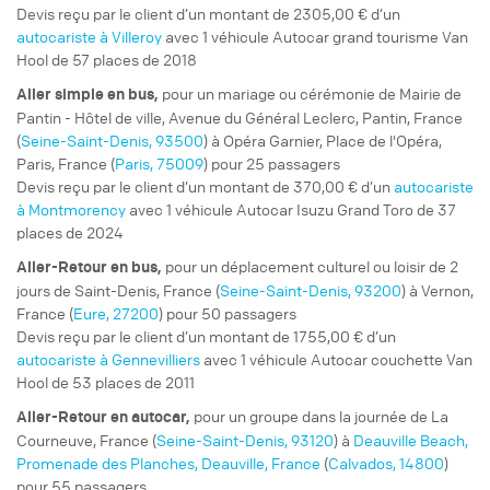
Devis reçu par le client d’un montant de 2305,00 € d’un
autocariste à Villeroy
avec 1 véhicule Autocar grand tourisme Van
Hool de 57 places de 2018
pour un
mariage ou cérémonie
de Mairie de
Aller simple
en bus,
Pantin - Hôtel de ville, Avenue du Général Leclerc, Pantin, France
(
Seine-Saint-Denis, 93500
) à Opéra Garnier, Place de l'Opéra,
Paris, France (
Paris, 75009
) pour 25 passagers
Devis reçu par le client d’un montant de 370,00 € d’un
autocariste
à Montmorency
avec 1 véhicule Autocar Isuzu Grand Toro de 37
places de 2024
pour un
déplacement culturel ou loisir
de 2
Aller-Retour
en bus,
jours de Saint-Denis, France (
Seine-Saint-Denis, 93200
) à Vernon,
France (
Eure, 27200
) pour 50 passagers
Devis reçu par le client d’un montant de 1755,00 € d’un
autocariste à Gennevilliers
avec 1 véhicule Autocar couchette Van
Hool de 53 places de 2011
pour un
groupe
dans la journée de La
Aller-Retour
en autocar,
Courneuve, France (
Seine-Saint-Denis, 93120
) à
Deauville Beach,
Promenade des Planches, Deauville, France
(
Calvados, 14800
)
pour 55 passagers