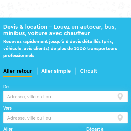
Devis & location – Louez un autocar, bus,
minibus, voiture avec chauffeur
Recevez rapidement jusqu’à 6 devis détaillés (prix,
véhicule, avis clients) de plus de 1000 transporteurs
professionnels
Aller-retour
Aller simple
Circuit
De
Vers
Aller
Départ à