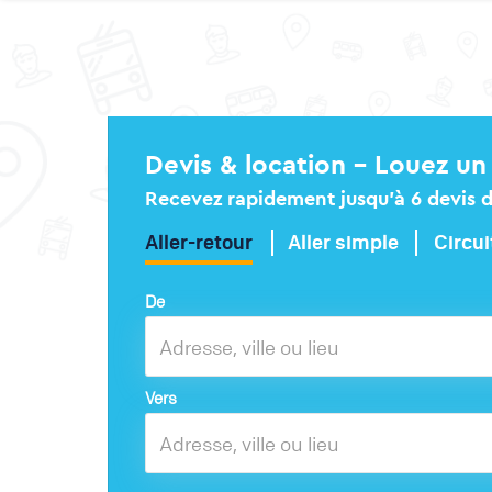
Devis & location – Louez un 
Recevez rapidement jusqu’à 6 devis dé
Aller-retour
Aller simple
Circui
De
Vers