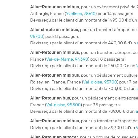
pour un
evénement privé
de 
Aller-Retour
en minibus,
Auffargis, France (
Yvelines, 78610
) pour 14 passagers
Devis reçu par le client d’un montant de 1495,00 € d’un
pour un
transfert aéroport
de 
Aller simple
en minibus,
95700
) pour 8 passagers
Devis reçu par le client d’un montant de 440,00 € d’un
pour un
transfert aéroport
de
Aller-Retour
en minibus,
France (
Val-de-Marne, 94390
) pour 8 passagers
Devis reçu par le client d’un montant de 260,00 € d’un
pour un
déplacement culturel 
Aller-Retour
en minibus,
Roissy-en-France, France (
Val-d'oise, 95700
) pour 7 p
Devis reçu par le client d’un montant de 700,00 € d’un
pour un
déplacement d'entrepris
Aller-Retour
en bus,
France (
Val-d'oise, 95800
) pour 35 passagers
Devis reçu par le client d’un montant de 789,00 € d’un
a
pour un
transfert aéroport
de
Aller-Retour
en minibus,
Devis reçu par le client d’un montant de 399,00 € d’un
V
pour un
groupe de musiciens
Aller-Retour
en autocar,