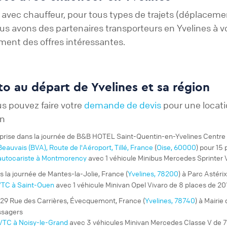
avec chauffeur, pour tous types de trajets (déplacement
nous avons des partenaires transporteurs en Yvelines à
ement des offres intéressantes.
o au départ de Yvelines et sa région
us pouvez faire votre
demande de devis
pour une locati
on
prise
dans la journée de B&B HOTEL Saint-Quentin-en-Yvelines Centre G
eauvais (BVA), Route de l'Aéroport, Tillé, France
(
Oise, 60000
) pour 15
autocariste à Montmorency
avec 1 véhicule Minibus Mercedes Sprinter 
s la journée de Mantes-la-Jolie, France (
Yvelines, 78200
) à Parc Astérix
TC à Saint-Ouen
avec 1 véhicule Minivan Opel Vivaro de 8 places de 20
 29 Rue des Carrières, Évecquemont, France (
Yvelines, 78740
) à Mairie
ssagers
VTC à Noisy-le-Grand
avec 3 véhicules Minivan Mercedes Classe V de 