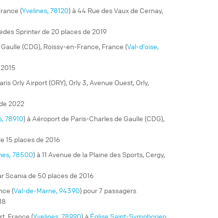
rance (
Yvelines, 78120
) à 44 Rue des Vaux de Cernay,
edes Sprinter de 20 places de 2019
 Gaulle (CDG), Roissy-en-France, France (
Val-d'oise,
 2015
Paris Orly Airport (ORY), Orly 3, Avenue Ouest, Orly,
 de 2022
s, 78910
) à Aéroport de Paris-Charles de Gaulle (CDG),
e 15 places de 2016
ines, 78500
) à 11 Avenue de la Plaine des Sports, Cergy,
ar Scania de 50 places de 2016
nce (
Val-de-Marne, 94390
) pour 7 passagers
18
t, France (
Yvelines, 78990
) à
Église Saint-Symphorien,