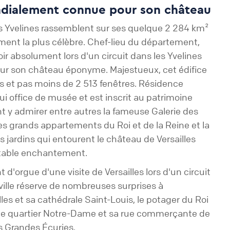
ondialement connue pour son château
es Yvelines rassemblent sur ses quelque 2 284 km²
nement la plus célèbre. Chef-lieu du département,
voir absolument lors d'un circuit dans les Yvelines
pour son château éponyme. Majestueux, cet édifice
 et pas moins de 2 513 fenêtres. Résidence
d'hui office de musée et est inscrit au patrimoine
t y admirer entre autres la fameuse Galerie des
es grands appartements du Roi et de la Reine et la
s jardins qui entourent le château de Versailles
itable enchantement.
t d'orgue d'une visite de Versailles lors d'un circuit
ville réserve de nombreuses surprises à
es et sa cathédrale Saint-Louis, le potager du Roi
s, le quartier Notre-Dame et sa rue commerçante de
es Grandes Écuries.