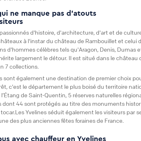
qui ne manque pas d'atouts
siteurs
ssionnés d'histoire, d'architecture, d'art et de cultu
s châteaux à l'instar du château de Rambouillet et celu
s d'hommes célèbres tels qu'Aragon, Denis, Dumas et Z
érite largement le détour. Il est situé dans le châtea
n 7 collections.
es sont également une destination de premier choix pou
rêt, c'est le département le plus boisé du territoire nat
t l’Étang de Saint-Quentin, 5 réserves naturelles régio
s dont 44 sont protégés au titre des monuments histo
tocar.Les Yvelines séduit également les visiteurs par ses 
une des plus anciennes fêtes foraines de France.
bus avec chauffeur en Yvelines