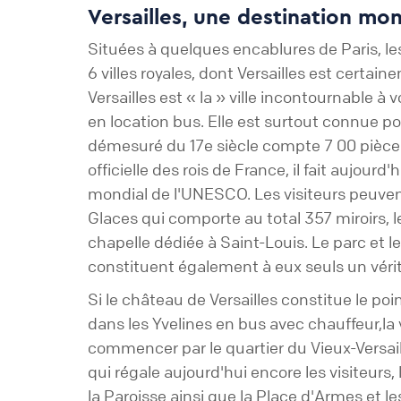
Versailles, une destination m
Situées à quelques encablures de Paris, l
6 villes royales, dont Versailles est certai
Versailles est « la » ville incontournable à 
en location bus. Elle est surtout connue 
démesuré du 17e siècle compte 7 00 pièces
officielle des rois de France, il fait aujour
mondial de l'UNESCO. Les visiteurs peuven
Glaces qui comporte au total 357 miroirs, l
chapelle dédiée à Saint-Louis. Le parc et le
constituent également à eux seuls un vér
Si le château de Versailles constitue le poin
dans les Yvelines en bus avec chauffeur,la 
commencer par le quartier du Vieux-Versaill
qui régale aujourd'hui encore les visiteur
la Paroisse ainsi que la Place d'Armes et l