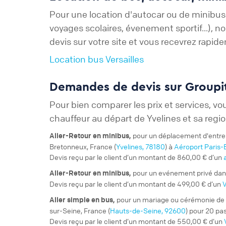
Pour une location d'autocar ou de minibus 
voyages scolaires, évenement sportif...), 
devis sur votre site et vous recevrez rapid
Location bus Versailles
Demandes de devis sur Groupit
Pour bien comparer les prix et services, vo
chauffeur au départ de Yvelines et sa regi
pour un
déplacement d'entre
Aller-Retour
en minibus,
Bretonneux, France (
Yvelines, 78180
) à
Aéroport Paris-B
Devis reçu par le client d’un montant de 860,00 € d’un
pour un
evénement privé
dan
Aller-Retour
en minibus,
Devis reçu par le client d’un montant de 499,00 € d’un
V
pour un
mariage ou cérémonie
de
Aller simple
en bus,
sur-Seine, France (
Hauts-de-Seine, 92600
) pour 20 pa
Devis reçu par le client d’un montant de 550,00 € d’un