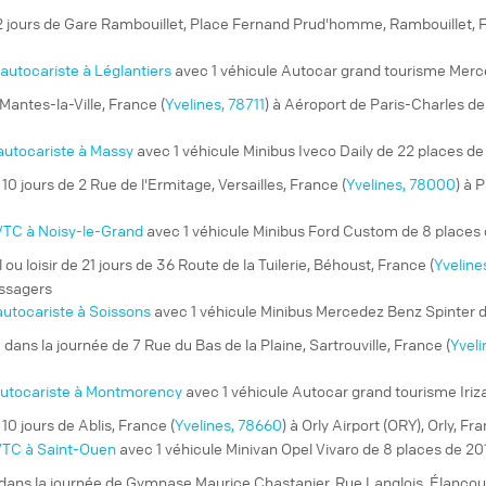
2 jours de Gare Rambouillet, Place Fernand Prud'homme, Rambouillet, F
autocariste à Léglantiers
avec 1 véhicule Autocar grand tourisme Merc
Mantes-la-Ville, France (
Yvelines, 78711
) à Aéroport de Paris-Charles de
autocariste à Massy
avec 1 véhicule Minibus Iveco Daily de 22 places de
 10 jours de 2 Rue de l'Ermitage, Versailles, France (
Yvelines, 78000
) à 
VTC à Noisy-le-Grand
avec 1 véhicule Minibus Ford Custom de 8 places
ou loisir
de 21 jours de 36 Route de la Tuilerie, Béhoust, France (
Yveline
assagers
autocariste à Soissons
avec 1 véhicule Minibus Mercedez Benz Spinter d
e
dans la journée de 7 Rue du Bas de la Plaine, Sartrouville, France (
Yvel
utocariste à Montmorency
avec 1 véhicule Autocar grand tourisme Iriz
 10 jours de Ablis, France (
Yvelines, 78660
) à Orly Airport (ORY), Orly, Fra
TC à Saint-Ouen
avec 1 véhicule Minivan Opel Vivaro de 8 places de 20
dans la journée de Gymnase Maurice Chastanier, Rue Langlois, Élancour