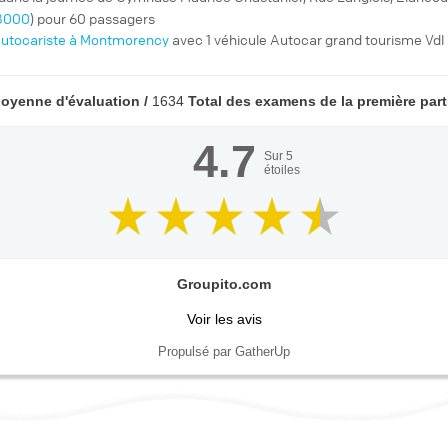
78000
) pour 60 passagers
utocariste à Montmorency
avec 1 véhicule Autocar grand tourisme Vdl
oyenne d'évaluation /
1634
Total des examens de la première part
4.7
Sur
5
étoiles
Groupito.com
Voir les avis
Propulsé par GatherUp