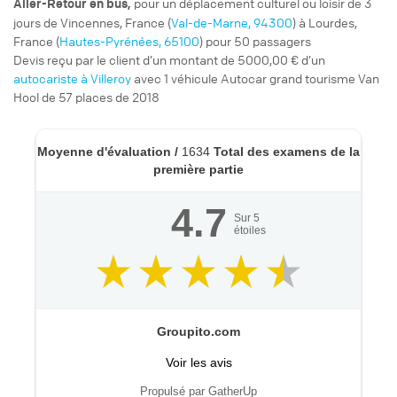
pour un
déplacement culturel ou loisir
de 3
Aller-Retour
en bus,
jours de Vincennes, France (
Val-de-Marne, 94300
) à Lourdes,
France (
Hautes-Pyrénées, 65100
) pour 50 passagers
Devis reçu par le client d’un montant de 5000,00 € d’un
autocariste à Villeroy
avec 1 véhicule Autocar grand tourisme Van
Hool de 57 places de 2018
Moyenne d'évaluation /
1634
Total des examens de la
première partie
4.7
Sur
5
étoiles
Groupito.com
Voir les avis
Propulsé par GatherUp