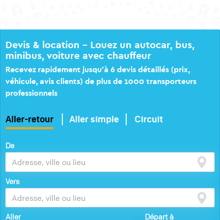
Devis & location – Louez un autocar, bus,
minibus, voiture avec chauffeur
Recevez rapidement jusqu’à 6 devis détaillés (prix,
véhicule, avis clients) de plus de 1000 transporteurs
professionnels
Aller-retour
Aller simple
Circuit
De
Vers
Aller
Départ à