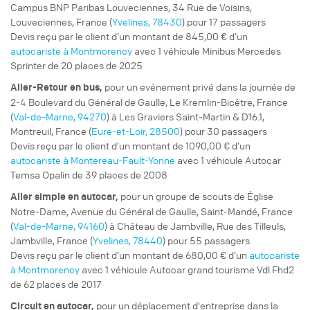
Campus BNP Paribas Louveciennes, 34 Rue de Voisins,
Louveciennes, France (
Yvelines, 78430
) pour 17 passagers
Devis reçu par le client d’un montant de 845,00 € d’un
autocariste à Montmorency
avec 1 véhicule Minibus Mercedes
Sprinter de 20 places de 2025
pour un
evénement privé
dans la journée de
Aller-Retour
en bus,
2-4 Boulevard du Général de Gaulle, Le Kremlin-Bicêtre, France
(
Val-de-Marne, 94270
) à Les Graviers Saint-Martin & D16.1,
Montreuil, France (
Eure-et-Loir, 28500
) pour 30 passagers
Devis reçu par le client d’un montant de 1090,00 € d’un
autocariste à Montereau-Fault-Yonne
avec 1 véhicule Autocar
Temsa Opalin de 39 places de 2008
pour un
groupe de scouts
de Église
Aller simple
en autocar,
Notre-Dame, Avenue du Général de Gaulle, Saint-Mandé, France
(
Val-de-Marne, 94160
) à Château de Jambville, Rue des Tilleuls,
Jambville, France (
Yvelines, 78440
) pour 55 passagers
Devis reçu par le client d’un montant de 680,00 € d’un
autocariste
à Montmorency
avec 1 véhicule Autocar grand tourisme Vdl Fhd2
de 62 places de 2017
pour un
déplacement d'entreprise
dans la
Circuit
en autocar,