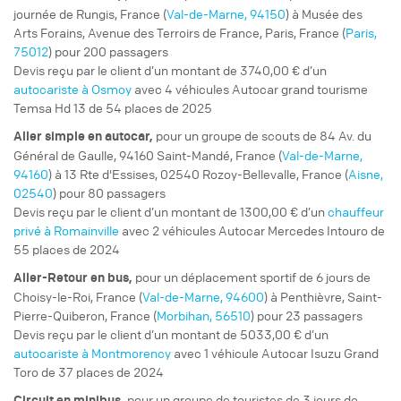
journée de Rungis, France (
Val-de-Marne, 94150
) à Musée des
Arts Forains, Avenue des Terroirs de France, Paris, France (
Paris,
75012
) pour 200 passagers
Devis reçu par le client d’un montant de 3740,00 € d’un
autocariste à Osmoy
avec 4 véhicules Autocar grand tourisme
Temsa Hd 13 de 54 places de 2025
pour un
groupe de scouts
de 84 Av. du
Aller simple
en autocar,
Général de Gaulle, 94160 Saint-Mandé, France (
Val-de-Marne,
94160
) à 13 Rte d'Essises, 02540 Rozoy-Bellevalle, France (
Aisne,
02540
) pour 80 passagers
Devis reçu par le client d’un montant de 1300,00 € d’un
chauffeur
privé à Romainville
avec 2 véhicules Autocar Mercedes Intouro de
55 places de 2024
pour un
déplacement sportif
de 6 jours de
Aller-Retour
en bus,
Choisy-le-Roi, France (
Val-de-Marne, 94600
) à Penthièvre, Saint-
Pierre-Quiberon, France (
Morbihan, 56510
) pour 23 passagers
Devis reçu par le client d’un montant de 5033,00 € d’un
autocariste à Montmorency
avec 1 véhicule Autocar Isuzu Grand
Toro de 37 places de 2024
pour un
groupe de touristes
de 3 jours de
Circuit
en minibus,