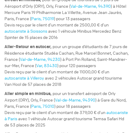
Aéroport d'Orly (ORY), Orly, France (
Val-de-Marne, 94390
) à Hôtel
Mercure Paris 19 Philharmonie La Villette, Avenue Jean Jaurès,
Paris, France (
Paris, 75019
) pour 13 passagers
Devis reçu par le client d’un montant de 2500,00 € d’un
autocariste à Soissons
avec 1 véhicule Minibus Mercedez Benz
Spinter de 15 places de 2016
pour un
groupe d’étudiants
de 7 jours de
Aller-Retour
en autocar,
Résidence étudiante Studéa Cachan, Rue Marcel Bonnet, Cachan,
France (
Val-de-Marne, 94230
) à Port Pin Rolland, Saint-Mandrier-
sur-Mer, France (
Var, 83430
) pour 120 passagers
Devis reçu par le client d’un montant de 11000,00 € d’un
autocariste à Villeroy
avec 2 véhicules Autocar grand tourisme
Van Hool de 57 places de 2018
pour un
transfert aéroport
de Orly
Aller simple
en minibus,
Airport (ORY), Orly, France (
Val-de-Marne, 94390
) à Gare du Nord,
Paris, France (
Paris, 75010
) pour 18 passagers
Devis reçu par le client d’un montant de 379,00 € d’un
autocariste
à Paris
avec 1 véhicule Autocar grand tourisme Temsa Safari Hd
de 53 places de 2025