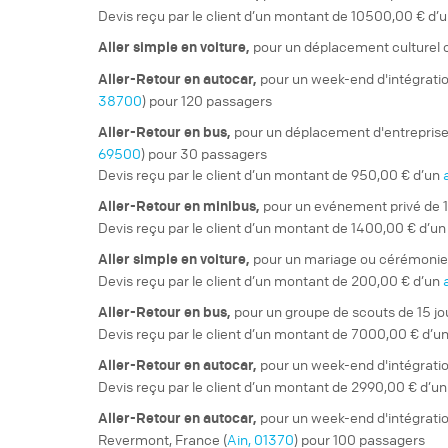
Devis reçu par le client d’un montant de 10500,00 € d’
pour un
déplacement culturel o
Aller simple
en voiture,
pour un
week-end d'intégrati
Aller-Retour
en autocar,
38700
) pour 120 passagers
pour un
déplacement d'entrepris
Aller-Retour
en bus,
69500
) pour 30 passagers
Devis reçu par le client d’un montant de 950,00 € d’un
pour un
evénement privé
de 
Aller-Retour
en minibus,
Devis reçu par le client d’un montant de 1400,00 € d’u
pour un
mariage ou cérémoni
Aller simple
en voiture,
Devis reçu par le client d’un montant de 200,00 € d’un
pour un
groupe de scouts
de 15 jo
Aller-Retour
en bus,
Devis reçu par le client d’un montant de 7000,00 € d’u
pour un
week-end d'intégrati
Aller-Retour
en autocar,
Devis reçu par le client d’un montant de 2990,00 € d’u
pour un
week-end d'intégrati
Aller-Retour
en autocar,
Revermont, France (
Ain, 01370
) pour 100 passagers