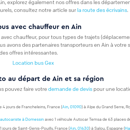
Ain, explorez également nos offres dans les départeme
rels, consultez notre article sur
la route des écrivains
.
bus avec chauffeur en Ain
avec chauffeur, pour tous types de trajets (déplacement
nous avons des partenaires transporteurs en Ain à votr
des offres intéressantes.
Location bus Gex
o au départ de Ain et sa région
us pouvez faire votre
demande de devis
pour une locati
e 4 jours de Francheleins, France (
Ain, 01090
) à Alpe du Grand Serre, Ro
autocariste à Domessin
avec 1 véhicule Autocar Temsa de 63 places 
1 jours de Saint-Genis-Pouilly, France (
Ain, 01630
) à Salou, Espagne (
Ha