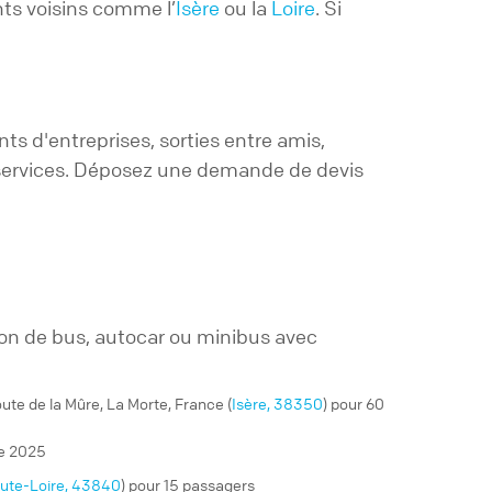
nts voisins comme l’
Isère
ou la
Loire
. Si
s d'entreprises, sorties entre amis,
e services. Déposez une demande de devis
on de bus, autocar ou minibus avec
ute de la Mûre, La Morte, France (
Isère, 38350
) pour 60
de 2025
ute-Loire, 43840
) pour 15 passagers