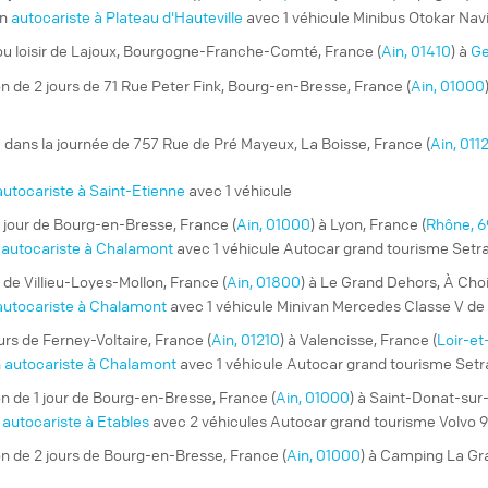
un
autocariste à Plateau d'Hauteville
avec 1 véhicule Minibus Otokar Nav
u loisir
de Lajoux, Bourgogne-Franche-Comté, France (
Ain, 01410
) à
Ge
on
de 2 jours de 71 Rue Peter Fink, Bourg-en-Bresse, France (
Ain, 01000
e
dans la journée de 757 Rue de Pré Mayeux, La Boisse, France (
Ain, 011
autocariste à Saint-Etienne
avec 1 véhicule
1 jour de Bourg-en-Bresse, France (
Ain, 01000
) à Lyon, France (
Rhône, 
n
autocariste à Chalamont
avec 1 véhicule Autocar grand tourisme Setr
e
de Villieu-Loyes-Mollon, France (
Ain, 01800
) à Le Grand Dehors, À Choi
autocariste à Chalamont
avec 1 véhicule Minivan Mercedes Classe V de
urs de Ferney-Voltaire, France (
Ain, 01210
) à Valencisse, France (
Loir-et
n
autocariste à Chalamont
avec 1 véhicule Autocar grand tourisme Set
on
de 1 jour de Bourg-en-Bresse, France (
Ain, 01000
) à Saint-Donat-sur-
n
autocariste à Etables
avec 2 véhicules Autocar grand tourisme Volvo 
on
de 2 jours de Bourg-en-Bresse, France (
Ain, 01000
) à Camping La Gra