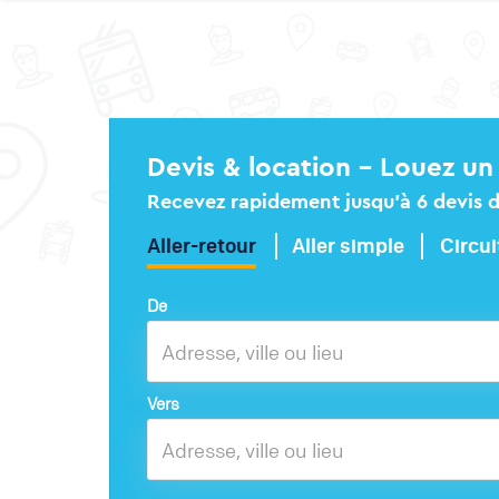
Devis & location – Louez un 
Recevez rapidement jusqu’à 6 devis dé
Aller-retour
Aller simple
Circui
De
Vers