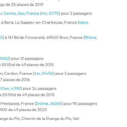
igo de 25 places de 2019
x Centre, Gex, France
(
Ain, 01170
) pour 2 passagers
) à Bens, Le Sappey-en-Chartreuse, France (
Isère,
20
) à 161 Bd de l'Université, 69500 Bron, France (
Rhône,
69002
) pour 12 passagers
a S515hd de 49 places de 2015
n, Cerdon, France (
Ain, 01450
) pour 2 passagers
 7 places de 2016
-Cher, 41190
) pour 24 passagers
ra S515hd de 49 places de 2015
l'Herbasse, France (
Drôme, 26260
) pour 90 passagers
9900 de 49 places de 2023
nge du Pin, Chemin de la Grange du Pin, Val-