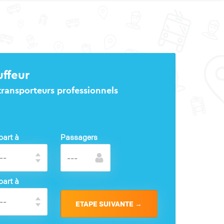
uffeur
 transporteurs professionnels
part à
Passagers
part à