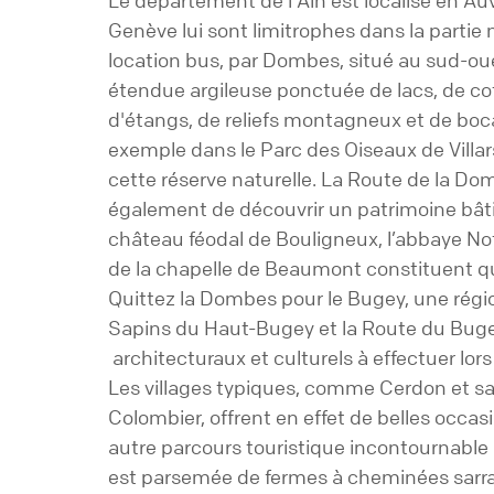
Le département de l'Ain est localisé en A
Genève lui sont limitrophes dans la parti
location bus, par Dombes, situé au sud-o
étendue argileuse ponctuée de lacs, de cotea
d'étangs, de reliefs montagneux et de bocag
exemple dans le Parc des Oiseaux de Vill
cette réserve naturelle. La Route de la Do
également de découvrir un patrimoine bâti t
château féodal de Bouligneux, l’abbaye 
de la chapelle de Beaumont constituent 
Quittez la Dombes pour le Bugey, une régi
Sapins du Haut-Bugey et la Route du Bugey
architecturaux et culturels à effectuer lor
Les villages typiques, comme Cerdon et sa c
Colombier, offrent en effet de belles occa
autre parcours touristique incontournable d
est parsemée de fermes à cheminées sarra