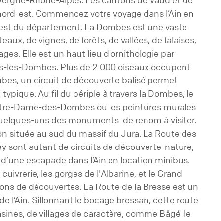
uvergne-Rhône-Alpes. Les cantons de Vaud et de
e nord-est. Commencez votre voyage dans l’Ain en
uest du département. La Dombes est une vaste
ux, de vignes, de forêts, de vallées, de falaises,
es. Elle est un haut lieu d’ornithologie par
ars-les-Dombes. Plus de 2 000 oiseaux occupent
mbes, un circuit de découverte balisé permet
ypique. Au fil du périple à travers la Dombes, le
Notre-Dame-des-Dombes ou les peintures murales
quelques-uns des monuments de renom à visiter.
on située au sud du massif du Jura. La Route des
 sont autant de circuits de découverte-nature,
s d’une escapade dans l’Ain en location minibus.
uivrerie, les gorges de l'Albarine, et le Grand
sions de découvertes. La Route de la Bresse est un
e l’Ain. Sillonnant le bocage bressan, cette route
sines, de villages de caractère, comme Bâgé-le