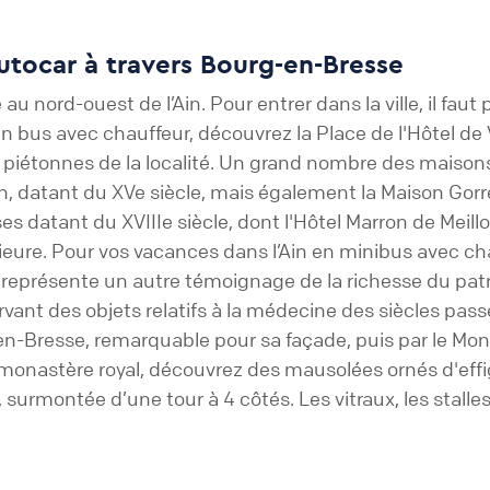
autocar à travers Bourg-en-Bresse
 nord-ouest de l’Ain. Pour entrer dans la ville, il faut
in en bus avec chauffeur, découvrez la Place de l'Hôtel de
s piétonnes de la localité. Un grand nombre des maiso
 datant du XVe siècle, mais également la Maison Gorrev
es datant du XVIIIe siècle, dont l'Hôtel Marron de Meil
rieure. Pour vos vacances dans l’Ain en minibus avec ch
 représente un autre témoignage de la richesse du patrim
ervant des objets relatifs à la médecine des siècles pa
-en-Bresse, remarquable pour sa façade, puis par le Mon
ce monastère royal, découvrez des mausolées ornés d'ef
urmontée d’une tour à 4 côtés. Les vitraux, les stalles