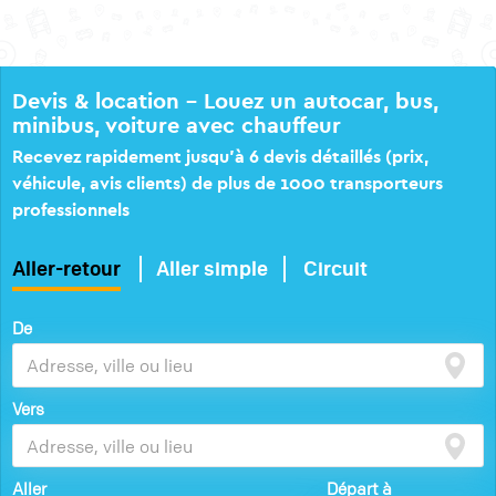
Devis & location – Louez un autocar, bus,
minibus, voiture avec chauffeur
Recevez rapidement jusqu’à 6 devis détaillés (prix,
véhicule, avis clients) de plus de 1000 transporteurs
professionnels
Aller-retour
Aller simple
Circuit
De
Vers
Aller
Départ à