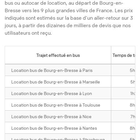
bus ou autocar de location, au départ de Bourg-en-
Bresse vers les 9 plus grandes villes de France. Les prix
indiqués sont estimés sur la base d’un aller-retour sur 3
jours, à partir des dizaines de milliers de devis que nos
utilisateurs ont reçu.
Trajet effectué en bus
Temps de traj
Location bus de Bourg-en-Bresse à Paris
5h3
Location bus de Bourg-en-Bresse à Marseille
5h10
Location bus de Bourg-en-Bresse à Lyon
1h20
Location bus de Bourg-en-Bresse à Toulouse
8h0
Location bus de Bourg-en-Bresse à Nice
7h15
Location bus de Bourg-en-Bresse à Nantes
8h4
Location bus de Bourg-en-Bresse à Strasbourg
5h2