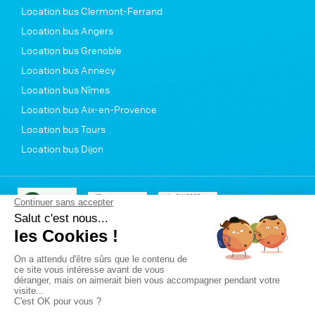
Location bus Clermont-Ferrand
Location bus Angers
Location bus Grenoble
Location bus Annecy
Location bus Nîmes
Location bus Aix-en-Provence
Location bus Tours
Location bus Dijon
© 2026 Groupito
Politique de confidentialité
Conditions générales