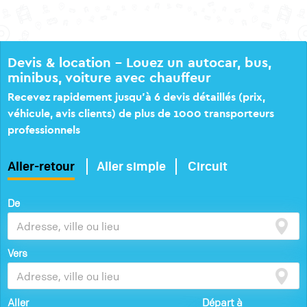
Devis & location – Louez un autocar, bus,
minibus, voiture avec chauffeur
Recevez rapidement jusqu’à 6 devis détaillés (prix,
véhicule, avis clients) de plus de 1000 transporteurs
professionnels
Aller-retour
Aller simple
Circuit
De
Vers
Aller
Départ à