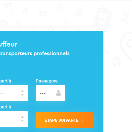
uffeur
 transporteurs professionnels
part à
Passagers
part à