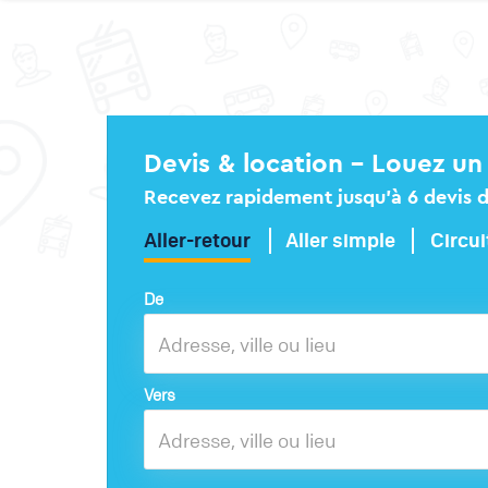
Devis & location – Louez un 
Recevez rapidement jusqu’à 6 devis dé
Aller-retour
Aller simple
Circui
De
Vers