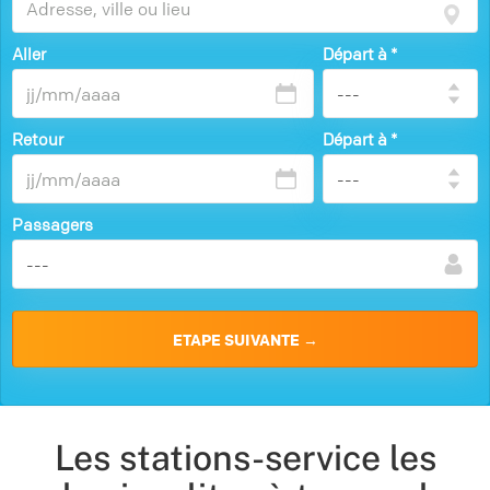
Aller
Départ à
*
Retour
Départ à
*
Passagers
Les stations-service les