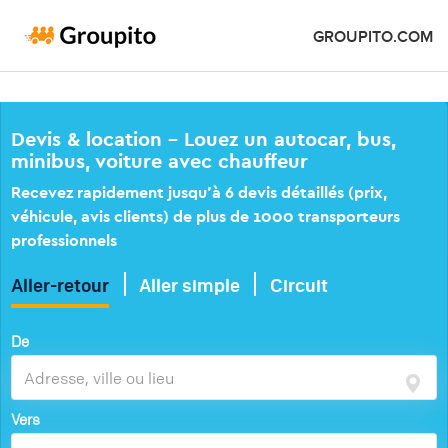
GROUPITO.COM
Devis & location – Louez un autocar, bus,
minibus, voiture avec chauffeur
Recevez rapidement jusqu’à 6 devis détaillés (prix,
véhicule, avis clients) de plus de 1000 transporteurs
professionnels
Aller-retour
Aller simple
Circuit
De
Vers