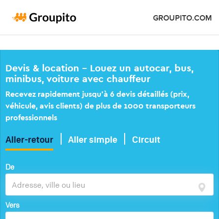
GROUPITO.COM
Devis & location – Louez un autocar, bus,
minibus, voiture avec chauffeur
Recevez rapidement jusqu’à 6 devis détaillés (prix,
véhicule, avis clients) de plus de 1000 transporteurs
professionnels
Aller-retour
Aller simple
Circuit
De
Vers