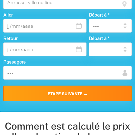
Aller
Départ à
*
Retour
Départ à
*
Passagers
Comment est calculé le prix