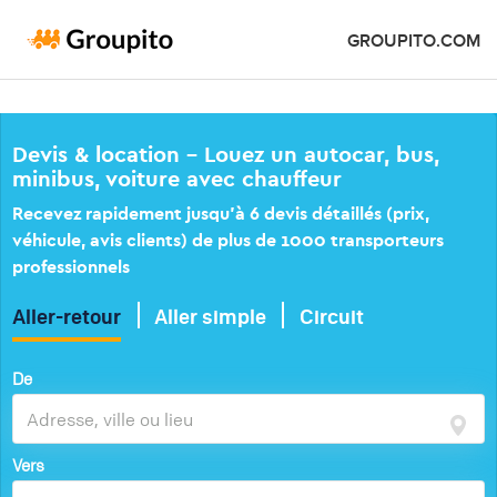
GROUPITO.COM
Devis & location – Louez un autocar, bus,
minibus, voiture avec chauffeur
Recevez rapidement jusqu’à 6 devis détaillés (prix,
véhicule, avis clients) de plus de 1000 transporteurs
professionnels
Aller-retour
Aller simple
Circuit
De
Vers