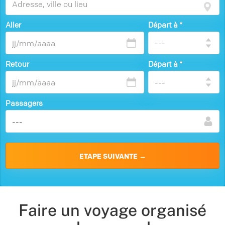
Aller
Départ à
*
Retour
Départ à
*
Passagers
Faire un voyage organisé