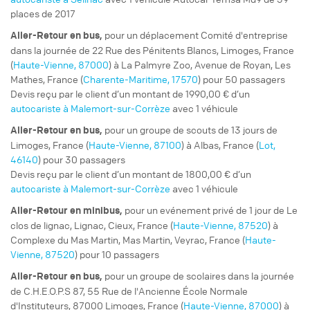
places de 2017
pour un
déplacement Comité d'entreprise
Aller-Retour
en bus,
dans la journée de 22 Rue des Pénitents Blancs, Limoges, France
(
Haute-Vienne, 87000
) à La Palmyre Zoo, Avenue de Royan, Les
Mathes, France (
Charente-Maritime, 17570
) pour 50 passagers
Devis reçu par le client d’un montant de 1990,00 € d’un
autocariste à Malemort-sur-Corrèze
avec 1 véhicule
pour un
groupe de scouts
de 13 jours de
Aller-Retour
en bus,
Limoges, France (
Haute-Vienne, 87100
) à Albas, France (
Lot,
46140
) pour 30 passagers
Devis reçu par le client d’un montant de 1800,00 € d’un
autocariste à Malemort-sur-Corrèze
avec 1 véhicule
pour un
evénement privé
de 1 jour de Le
Aller-Retour
en minibus,
clos de lignac, Lignac, Cieux, France (
Haute-Vienne, 87520
) à
Complexe du Mas Martin, Mas Martin, Veyrac, France (
Haute-
Vienne, 87520
) pour 10 passagers
pour un
groupe de scolaires
dans la journée
Aller-Retour
en bus,
de C.H.E.O.P.S 87, 55 Rue de l'Ancienne École Normale
d'Instituteurs, 87000 Limoges, France (
Haute-Vienne, 87000
) à