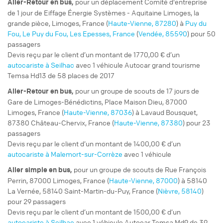
pour un
déplacement Comité d'entreprise
Aller-Retour
en bus,
de 1 jour de Eiffage Énergie Systèmes - Aquitaine Limoges, la
grande pièce, Limoges, France (
Haute-Vienne, 87280
) à
Puy du
Fou, Le Puy du Fou, Les Epesses, France
(
Vendée, 85590
) pour 50
passagers
Devis reçu par le client d’un montant de 1770,00 € d’un
autocariste à Seilhac
avec 1 véhicule Autocar grand tourisme
Temsa Hd13 de 58 places de 2017
pour un
groupe de scouts
de 17 jours de
Aller-Retour
en bus,
Gare de Limoges-Bénédictins, Place Maison Dieu, 87000
Limoges, France (
Haute-Vienne, 87036
) à Lavaud Bousquet,
87380 Château-Chervix, France (
Haute-Vienne, 87380
) pour 23
passagers
Devis reçu par le client d’un montant de 1400,00 € d’un
autocariste à Malemort-sur-Corrèze
avec 1 véhicule
pour un
groupe de scouts
de Rue François
Aller simple
en bus,
Perrin, 87000 Limoges, France (
Haute-Vienne, 87000
) à 58140
La Vernée, 58140 Saint-Martin-du-Puy, France (
Nièvre, 58140
)
pour 29 passagers
Devis reçu par le client d’un montant de 1500,00 € d’un
autocariste à Seilhac
avec 1 véhicule Autocar Temsa Md9 de 39