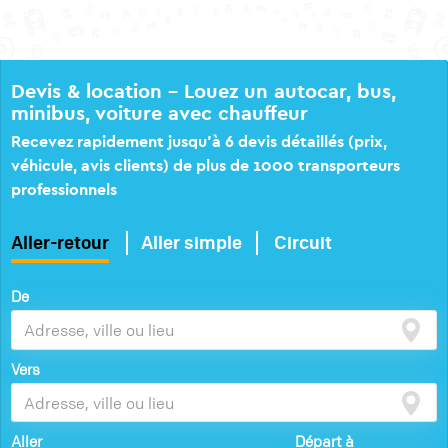
Devis & location – Louez un autocar, bus,
minibus, voiture avec chauffeur
Recevez rapidement jusqu’à 6 devis détaillés (prix,
véhicule, avis clients) de plus de 1000 transporteurs
professionnels
Aller-retour
Aller simple
Circuit
De
Vers
Aller
Départ à