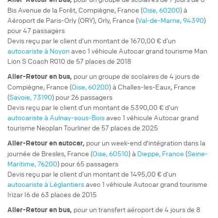
Bis Avenue de la Forêt, Compiègne, France (
Oise, 60200
) à
Aéroport de Paris-Orly (ORY), Orly, France (
Val-de-Marne, 94390
)
pour 47 passagers
Devis reçu par le client d’un montant de 1670,00 € d’un
autocariste à Noyon
avec 1 véhicule Autocar grand tourisme Man
Lion S Coach R010 de 57 places de 2018
pour un
groupe de scolaires
de 4 jours de
Aller-Retour
en bus,
Compiègne, France (
Oise, 60200
) à Challes-les-Eaux, France
(
Savoie, 73190
) pour 26 passagers
Devis reçu par le client d’un montant de 5390,00 € d’un
autocariste à Aulnay-sous-Bois
avec 1 véhicule Autocar grand
tourisme Neoplan Tourliner de 57 places de 2025
pour un
week-end d'intégration
dans la
Aller-Retour
en autocar,
journée de Bresles, France (
Oise, 60510
) à
Dieppe, France
(
Seine-
Maritime, 76200
) pour 65 passagers
Devis reçu par le client d’un montant de 1495,00 € d’un
autocariste à Léglantiers
avec 1 véhicule Autocar grand tourisme
Irizar I6 de 63 places de 2015
pour un
transfert aéroport
de 4 jours de 8
Aller-Retour
en bus,