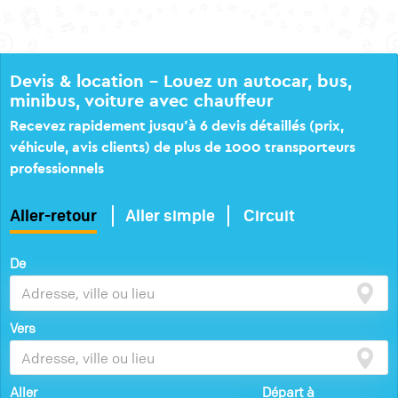
Devis & location – Louez un autocar, bus,
minibus, voiture avec chauffeur
Recevez rapidement jusqu’à 6 devis détaillés (prix,
véhicule, avis clients) de plus de 1000 transporteurs
professionnels
Aller-retour
Aller simple
Circuit
De
Vers
Aller
Départ à