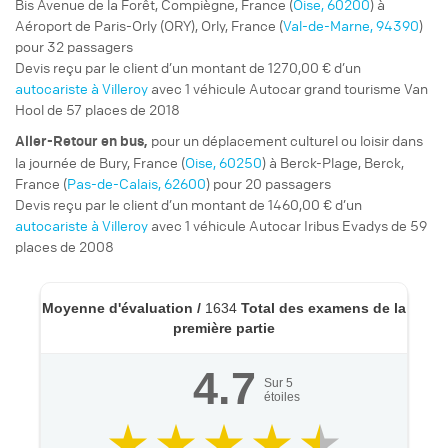
Bis Avenue de la Forêt, Compiègne, France (
Oise, 60200
) à
Aéroport de Paris-Orly (ORY), Orly, France (
Val-de-Marne, 94390
)
pour 32 passagers
Devis reçu par le client d’un montant de 1270,00 € d’un
autocariste à Villeroy
avec 1 véhicule Autocar grand tourisme Van
Hool de 57 places de 2018
pour un
déplacement culturel ou loisir
dans
Aller-Retour
en bus,
la journée de Bury, France (
Oise, 60250
) à Berck-Plage, Berck,
France (
Pas-de-Calais, 62600
) pour 20 passagers
Devis reçu par le client d’un montant de 1460,00 € d’un
autocariste à Villeroy
avec 1 véhicule Autocar Iribus Evadys de 59
places de 2008
Moyenne d'évaluation /
1634
Total des examens de la
première partie
4.7
Sur
5
étoiles