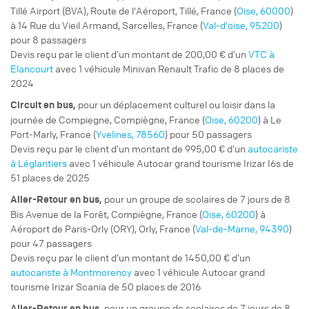
Tillé Airport (BVA), Route de l'Aéroport, Tillé, France (
Oise, 60000
)
à 14 Rue du Vieil Armand, Sarcelles, France (
Val-d'oise, 95200
)
pour 8 passagers
Devis reçu par le client d’un montant de 200,00 € d’un
VTC à
Elancourt
avec 1 véhicule Minivan Renault Trafic de 8 places de
2024
pour un
déplacement culturel ou loisir
dans la
Circuit
en bus,
journée de Compiegne, Compiègne, France (
Oise, 60200
) à Le
Port-Marly, France (
Yvelines, 78560
) pour 50 passagers
Devis reçu par le client d’un montant de 995,00 € d’un
autocariste
à Léglantiers
avec 1 véhicule Autocar grand tourisme Irizar I6s de
51 places de 2025
pour un
groupe de scolaires
de 7 jours de 8
Aller-Retour
en bus,
Bis Avenue de la Forêt, Compiègne, France (
Oise, 60200
) à
Aéroport de Paris-Orly (ORY), Orly, France (
Val-de-Marne, 94390
)
pour 47 passagers
Devis reçu par le client d’un montant de 1450,00 € d’un
autocariste à Montmorency
avec 1 véhicule Autocar grand
tourisme Irizar Scania de 50 places de 2016
pour un
groupe de scolaires
de 7 jours de 8
Aller-Retour
en bus,