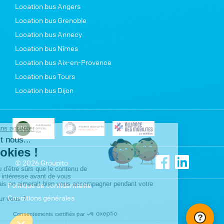
Location bus Angers
Location bus Grenoble
Location bus Annecy
Location bus Nîmes
Location bus Aix-en-Provence
Location bus Tours
Location bus Dijon
© 2026 Groupito
Politique de confidentialité
Conditions générales
?