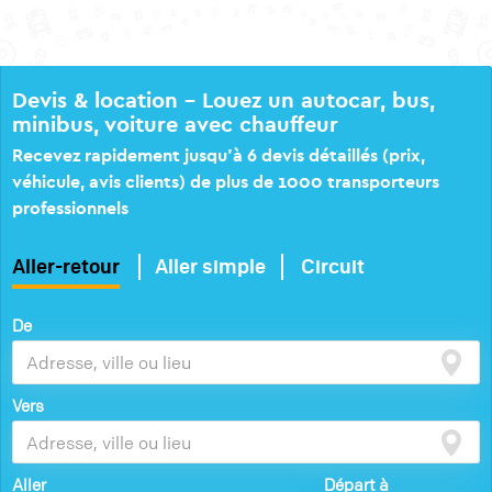
Devis & location – Louez un autocar, bus,
minibus, voiture avec chauffeur
Recevez rapidement jusqu’à 6 devis détaillés (prix,
véhicule, avis clients) de plus de 1000 transporteurs
professionnels
Aller-retour
Aller simple
Circuit
De
Vers
Aller
Départ à