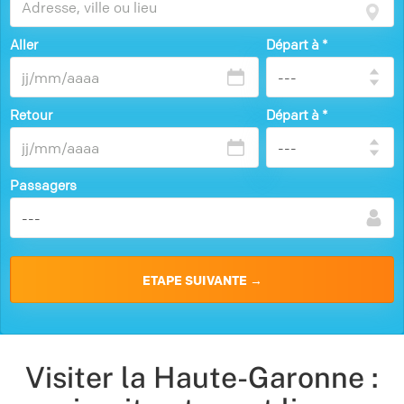
Aller
Départ à
*
Retour
Départ à
*
Passagers
Visiter la Haute-Garonne :