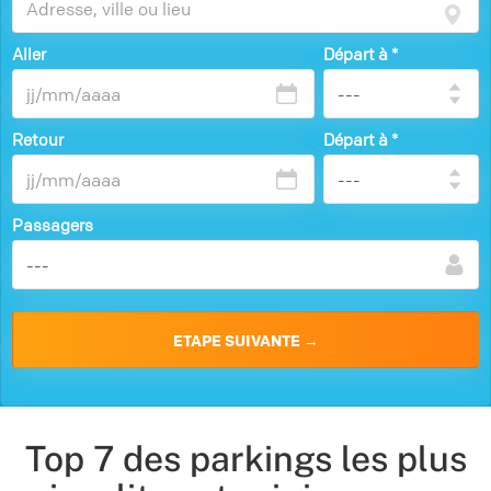
Aller
Départ à
*
Retour
Départ à
*
Passagers
Top 7 des parkings les plus