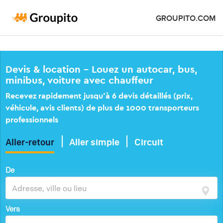
GROUPITO.COM
Devis & location – Louez un autocar, bus,
minibus, voiture avec chauffeur
Recevez rapidement jusqu’à 6 devis détaillés (prix,
véhicule, avis clients) de plus de 1000 transporteurs
professionnels
Aller-retour
Aller simple
Circuit
De
Vers